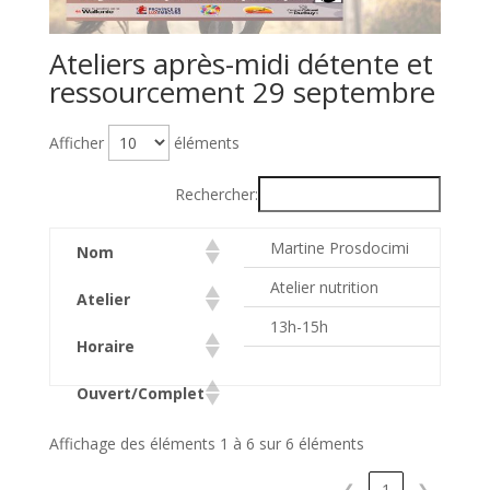
Ateliers après-midi détente et
ressourcement 29 septembre
Afficher
éléments
Rechercher:
Martine Prosdocimi
Juli
Nom
Atelier nutrition
Renc
Atelier
13h-15h
14h
Horaire
Ouvert/Complet
Affichage des éléments 1 à 6 sur 6 éléments
❮
1
❯