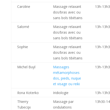
Caroline
Massage relaxant
13h-13h
dos/bras avec ou
sans bols tibétains
Salomé
Massage relaxant
13h-13h
dos/bras avec ou
sans bols tibétains
Sophie
Massage relaxant
13h-13h
dos/bras avec ou
sans bols tibétains
Michel Buyl
Massages
13h-13h
métamorphoses
dos, pieds, nuque
et visage ou reiki
Ilona Koterko
Iridiologie
13h-13h
Thierry
Massage par
13h30-1
Tubecqx
ondulations