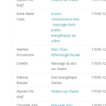
Knijf
Anne-Marie
Access
11h30-1
Cope
conciousness bars
: massage doux
points
énergétiques du
crâne
Martine
Dien Chan,
11h30-1
Prosdocimi
réflexologie faciale
Colette
Massage du dos
11h30-1
sur chaise
Patricia
Soin énergétique
11h30-1
Breulet
chinois
Myriam De
Shiatsu sur chaise
11h30-1
Knijf
Christelle Faïk
Massage dos-
11h30-1