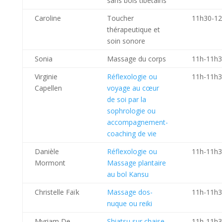
sans bols tibétains
Caroline
Toucher
11h30-1
thérapeutique et
soin sonore
Sonia
Massage du corps
11h-11h
Virginie
Réflexologie ou
11h-11h
Capellen
voyage au cœur
de soi par la
sophrologie ou
accompagnement-
coaching de vie
Danièle
Réflexologie ou
11h-11h
Mormont
Massage plantaire
au bol Kansu
Christelle Faïk
Massage dos-
11h-11h
nuque ou reiki
Myriam De
Shiatsu sur chaise
11h-11h