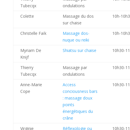
Tubecqx
ondulations
Colette
Massage du dos
10h-10h
sur chaise
Christelle Faïk
Massage dos-
10h-10h
nuque ou reiki
Myriam De
Shiatsu sur chaise
10h30-1
Knijf
Thierry
Massage par
10h30-1
Tubecqx
ondulations
Anne-Marie
Access
10h30-1
Cope
conciousness bars
: massage doux
points
énergétiques du
crâne
Virginie
Réflexologie ou
10h30-1