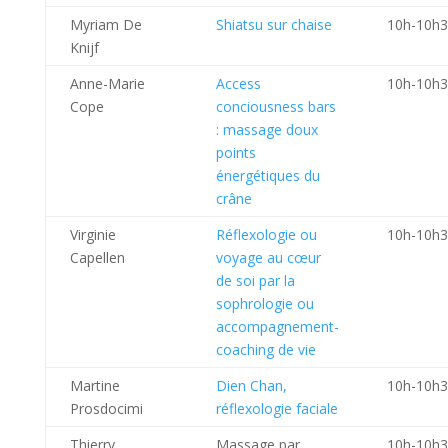
Myriam De
Shiatsu sur chaise
10h-10h
Knijf
Anne-Marie
Access
10h-10h
Cope
conciousness bars
: massage doux
points
énergétiques du
crâne
Virginie
Réflexologie ou
10h-10h
Capellen
voyage au cœur
de soi par la
sophrologie ou
accompagnement-
coaching de vie
Martine
Dien Chan,
10h-10h
Prosdocimi
réflexologie faciale
Thierry
Massage par
10h-10h